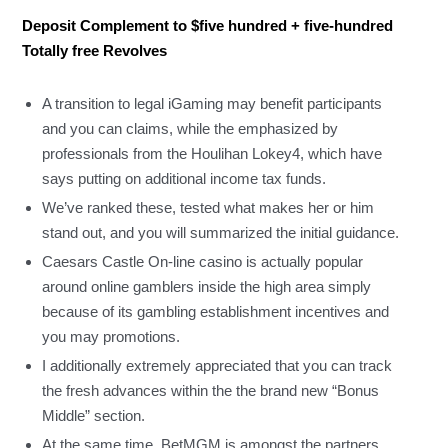
Deposit Complement to $five hundred + five-hundred
Totally free Revolves
A transition to legal iGaming may benefit participants
and you can claims, while the emphasized by
professionals from the Houlihan Lokey4, which have
says putting on additional income tax funds.
We’ve ranked these, tested what makes her or him
stand out, and you will summarized the initial guidance.
Caesars Castle On-line casino is actually popular
around online gamblers inside the high area simply
because of its gambling establishment incentives and
you may promotions.
I additionally extremely appreciated that you can track
the fresh advances within the the brand new “Bonus
Middle” section.
At the same time, BetMGM is amongst the partners