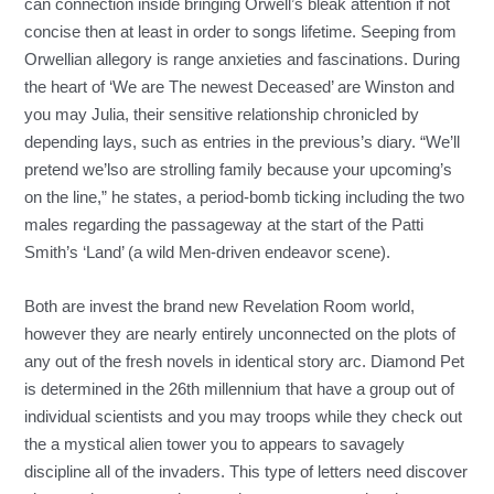
can connection inside bringing Orwell’s bleak attention if not
concise then at least in order to songs lifetime. Seeping from
Orwellian allegory is range anxieties and fascinations. During
the heart of ‘We are The newest Deceased’ are Winston and
you may Julia, their sensitive relationship chronicled by
depending lays, such as entries in the previous’s diary. “We’ll
pretend we’lso are strolling family because your upcoming’s
on the line,” he states, a period-bomb ticking including the two
males regarding the passageway at the start of the Patti
Smith’s ‘Land’ (a wild Men-driven endeavor scene).
Both are invest the brand new Revelation Room world,
however they are nearly entirely unconnected on the plots of
any out of the fresh novels in identical story arc. Diamond Pet
is determined in the 26th millennium that have a group out of
individual scientists and you may troops while they check out
the a mystical alien tower you to appears to savagely
discipline all of the invaders. This type of letters need discover