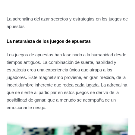
La adrenalina del azar secretos y estrategias en los juegos de
apuestas
La naturaleza de los juegos de apuestas
Los juegos de apuestas han fascinado a la humanidad desde
tiempos antiguos. La combinación de suerte, habilidad y
estrategia crea una experiencia única que atrapa a los
jugadores. Este magnetismo proviene, en gran medida, de la
incertidumbre inherente que rodea cada jugada. La adrenalina
que se siente al participar en estos juegos se deriva de la
posibilidad de ganar, que a menudo se acompaña de un
emocionante riesgo.