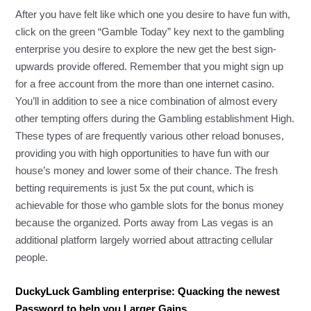
After you have felt like which one you desire to have fun with,
click on the green “Gamble Today” key next to the gambling
enterprise you desire to explore the new get the best sign-
upwards provide offered. Remember that you might sign up
for a free account from the more than one internet casino.
You’ll in addition to see a nice combination of almost every
other tempting offers during the Gambling establishment High.
These types of are frequently various other reload bonuses,
providing you with high opportunities to have fun with our
house’s money and lower some of their chance. The fresh
betting requirements is just 5x the put count, which is
achievable for those who gamble slots for the bonus money
because the organized. Ports away from Las vegas is an
additional platform largely worried about attracting cellular
people.
DuckyLuck Gambling enterprise: Quacking the newest
Password to help you Larger Gains