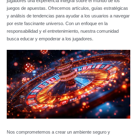
jugadores una experiencia integral sobre el mundo de los
juegos de apuestas. Ofrecemos artículos, guías estratégicas
y análisis de tendencias para ayudar a los usuarios a navegar
por este fascinante universo. Con un enfoque en la
responsabilidad y el entretenimiento, nuestra comunidad
busca educar y empoderar a los jugadores.
Nos comprometemos a crear un ambiente seguro y