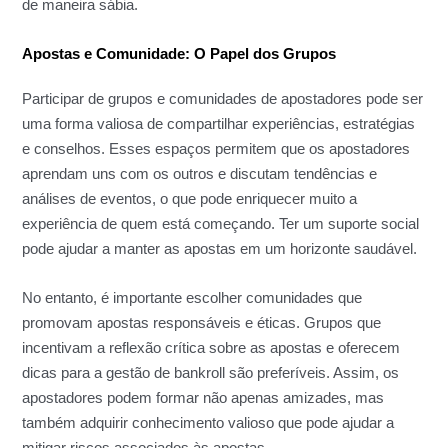
de maneira sábia.
Apostas e Comunidade: O Papel dos Grupos
Participar de grupos e comunidades de apostadores pode ser
uma forma valiosa de compartilhar experiências, estratégias
e conselhos. Esses espaços permitem que os apostadores
aprendam uns com os outros e discutam tendências e
análises de eventos, o que pode enriquecer muito a
experiência de quem está começando. Ter um suporte social
pode ajudar a manter as apostas em um horizonte saudável.
No entanto, é importante escolher comunidades que
promovam apostas responsáveis e éticas. Grupos que
incentivam a reflexão crítica sobre as apostas e oferecem
dicas para a gestão de bankroll são preferíveis. Assim, os
apostadores podem formar não apenas amizades, mas
também adquirir conhecimento valioso que pode ajudar a
mitigar riscos associados às apostas.