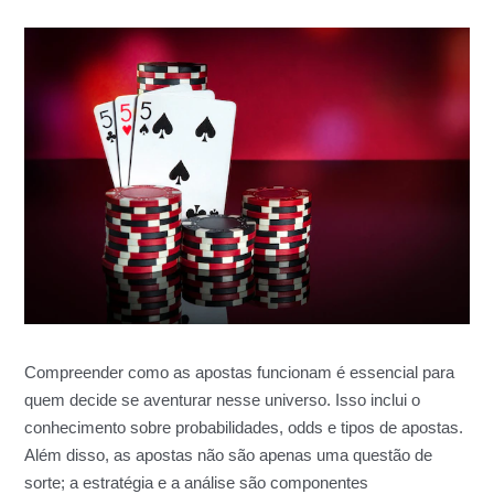
Compreender como as apostas funcionam é essencial para
quem decide se aventurar nesse universo. Isso inclui o
conhecimento sobre probabilidades, odds e tipos de apostas.
Além disso, as apostas não são apenas uma questão de
sorte; a estratégia e a análise são componentes