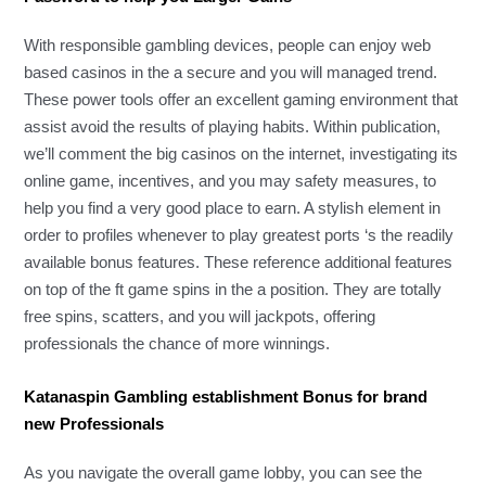
With responsible gambling devices, people can enjoy web
based casinos in the a secure and you will managed trend.
These power tools offer an excellent gaming environment that
assist avoid the results of playing habits. Within publication,
we’ll comment the big casinos on the internet, investigating its
online game, incentives, and you may safety measures, to
help you find a very good place to earn. A stylish element in
order to profiles whenever to play greatest ports ‘s the readily
available bonus features. These reference additional features
on top of the ft game spins in the a position. They are totally
free spins, scatters, and you will jackpots, offering
professionals the chance of more winnings.
Katanaspin Gambling establishment Bonus for brand
new Professionals
As you navigate the overall game lobby, you can see the