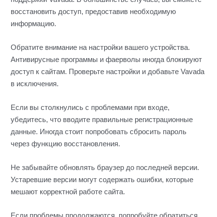
восстановить доступ, предоставив необходимую
информацию.
Обратите внимание на настройки вашего устройства.
Антивирусные программы и фаерволы иногда блокируют
доступ к сайтам. Проверьте настройки и добавьте Vavada
в исключения.
Если вы столкнулись с проблемами при входе,
убедитесь, что вводите правильные регистрационные
данные. Иногда стоит попробовать сбросить пароль
через функцию восстановления.
Не забывайте обновлять браузер до последней версии.
Устаревшие версии могут содержать ошибки, которые
мешают корректной работе сайта.
Если проблемы продолжаются, попробуйте обратиться