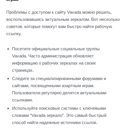
Проблемы с доступом к сайту Vavada можно решить,
воспользовавшись актуальным зеркалом. Вот несколько
советов, которые помогут вам быстро найти рабочую
ссылку.
Посетите официальные социальные группы
Vavada. Часто администрация обновляет
информацию о рабочих зеркалах на своих
страницах.
Следите за специализированными форумами и
сайтами, посвященными азартным играм.
Пользователи регулярно делятся актуальными
ссылками.
Используйте поисковые системы с ключевыми
словами “Vavada зеркало”. Это самый быстрый
способ найти надежные источники ссылок.