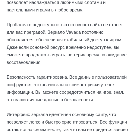
позволяет наслаждаться любимыми слотами и
настольными играми в любое время.
Проблема с недоступностью основного сайта не станет
для вас преградой. Зеркало Vavada постоянно
обновляется, обеспечивая стабильный доступ к играм.
Даже если основной ресурс временно недоступен, вы
сможете продолжать играть, не теряя время на ожидание
восстановления.
Безопасность гарантирована. Все данные пользователей
шифруются, что значительно снижает риски утечек
информации. Вы можете сосредоточиться на игре, зная,
что ваши личные данные в безопасности.
Интерфейс зеркала идентичен основному сайту, что
позволяет легко и быстро ориентироваться. Все функции
остаются на своем месте, так что вам не придется заново