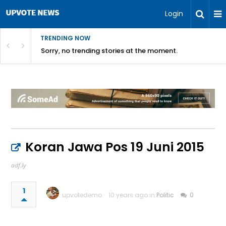
Login
TRENDING NOW
Sorry, no trending stories at the moment.
Koran Jawa Pos 19 Juni 2015
adf.ly
1
upvotedemo
10 years ago in
Politic
0